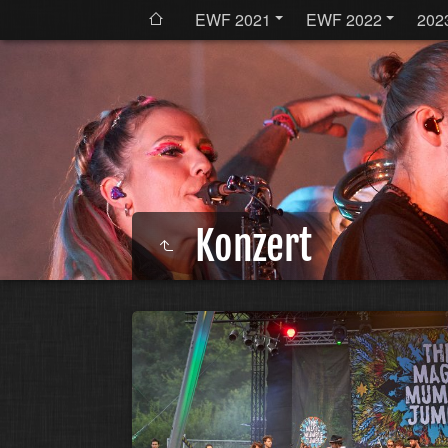
EWF 2021
EWF 2022
202
Konzert