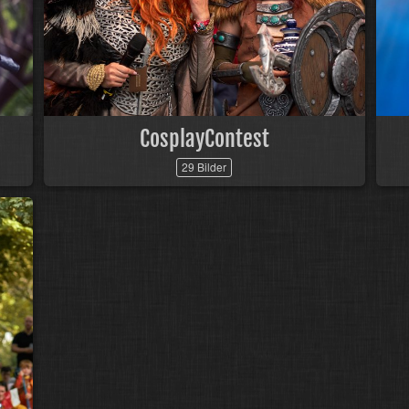
CosplayContest
29 Bilder